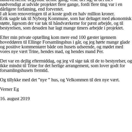
nødvendigt at udvide projektet flere gange, fordi flere ting var i en
dårligere forfatning, end forventet.
I alt kom renoveringen til at koste godt en halv million kroner.
Erik sagde tak til Nyborg Kommune, som har deltaget med økonomisk
støtte, ligesom der var tak til håndværkerne for pænt arbejde, og til
bestyrelsen, som desuden har lagt mange timers arbejde i projektet.
Efter min private optælling kom mere end 100 gæster igennem
hoveddøren til Ellinge Forsamlingshus i går, og jeg hørte mange glade
og positive kommentarer både om husets udseende, og mødet med
vores nye vært Trine, hendes mad, og hendes mand Per.
Det var en dejlig eftermiddag, og jeg vil sige tak til de to bestyrelser, og
ikke mindst til Trine for det herlige arrangement, som lover godt for
forsamlingshusets fremtid.
Og tillykke med det ”nye ” hus, og Velkommen til den nye vært.
Verner Eg
16. august 2019