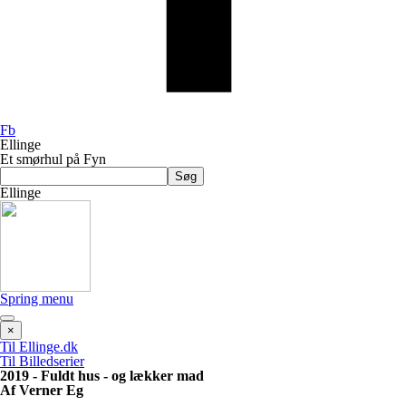
Fb
Ellinge
Et smørhul på Fyn
Søg
Ellinge
Spring menu
×
Til Ellinge.dk
Til Billedserier
2019 - Fuldt hus - og lækker mad
Af Verner Eg