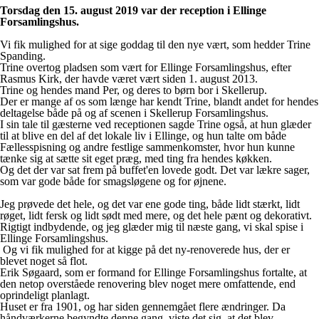
Torsdag den 15. august 2019
var der reception i Ellinge
Forsamlingshus.
Vi fik mulighed for at sige goddag til den nye vært, som hedder Trine
Spanding.
Trine overtog pladsen som vært for Ellinge Forsamlingshus, efter
Rasmus Kirk, der havde været vært siden 1. august 2013.
Trine og hendes mand Per, og deres to børn bor i Skellerup.
Der er mange af os som længe har kendt Trine, blandt andet for hendes
deltagelse både på og af scenen i Skellerup Forsamlingshus.
I sin tale til gæsterne ved receptionen sagde Trine også, at hun glæder
til at blive en del af det lokale liv i Ellinge, og hun talte om både
Fællesspisning og andre festlige sammenkomster, hvor hun kunne
tænke sig at sætte sit eget præg, med ting fra hendes køkken.
Og det der var sat frem på buffet'en lovede godt. Det var lækre sager,
som var gode både for smagsløgene og for øjnene.
Jeg prøvede det hele, og det var ene gode ting, både lidt stærkt, lidt
røget, lidt fersk og lidt sødt med mere, og det hele pænt og dekorativt.
Rigtigt indbydende, og jeg glæder mig til næste gang, vi skal spise i
Ellinge Forsamlingshus.
Og vi fik mulighed for at kigge på det ny-renoverede hus, der er
blevet noget så flot.
Erik Søgaard, som er formand for Ellinge Forsamlingshus fortalte, at
den netop overståede renovering blev noget mere omfattende, end
oprindeligt planlagt.
Huset er fra 1901, og har siden gennemgået flere ændringer. Da
håndværkerne begyndte denne gang, viste det sig, at det blev